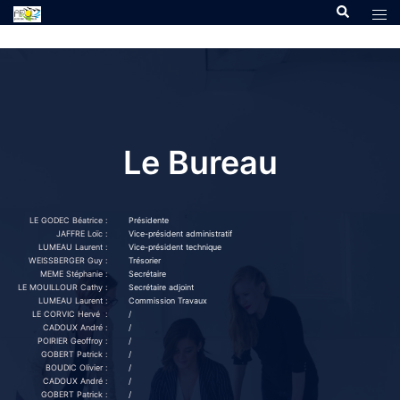
Le Bureau
LE GODEC Béatrice :
Présidente
JAFFRE Loïc :
Vice-président administratif
LUMEAU Laurent :
Vice-président technique
WEISSBERGER Guy :
Trésorier
MEME Stéphanie :
Secrétaire
LE MOUILLOUR Cathy :
Secrétaire adjoint
LUMEAU Laurent :
Commission Travaux
LE CORVIC Hervé :
/
CADOUX André :
/
POIRIER Geoffroy :
/
GOBERT Patrick :
/
BOUDIC Olivier :
/
CADOUX André :
/
GOBERT Patrick :
/