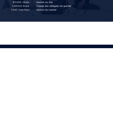
BOUDIC Olivier :
Gestion du Site
CADOUX André :
Chargé des délégués de quartier
COAT Yvon-Paul :
Gestion du courrier